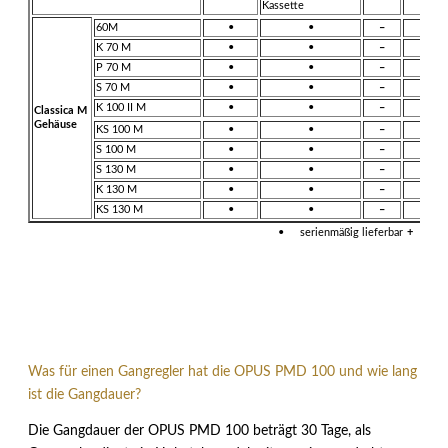
Kassette
60M
•
•
–
–
K 70 M
•
•
–
–
P 70 M
•
•
–
–
S 70 M
•
•
–
–
K 100 II M
•
•
–
–
Classica M
Gehäuse
KS 100 M
•
•
–
–
S 100 M
•
•
–
–
S 130 M
•
•
–
–
K 130 M
•
•
–
–
KS 130 M
•
•
–
–
•
serienmäßig lieferbar
+
a
Was für einen Gangregler hat die OPUS PMD 100 und wie lang
ist die Gangdauer?
Die Gangdauer der OPUS PMD 100 beträgt 30 Tage, als