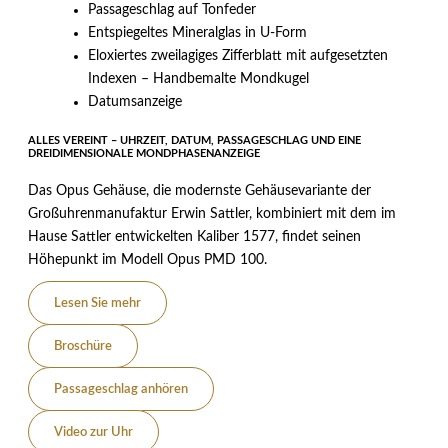
Passageschlag auf Tonfeder
Entspiegeltes Mineralglas in U-Form
Eloxiertes zweilagiges Zifferblatt mit aufgesetzten
Indexen – Handbemalte Mondkugel
Datumsanzeige
ALLES VEREINT – UHRZEIT, DATUM, PASSAGESCHLAG UND EINE
DREIDIMENSIONALE MONDPHASENANZEIGE
Das Opus Gehäuse, die modernste Gehäusevariante der
Großuhrenmanufaktur Erwin Sattler, kombiniert mit dem im
Hause Sattler entwickelten Kaliber 1577, findet seinen
Höhepunkt im Modell Opus PMD 100.
Lesen Sie mehr
Broschüre
Passageschlag anhören
Video zur Uhr