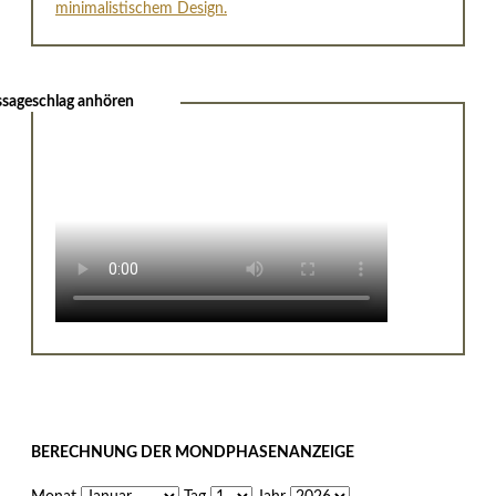
sageschlag anhören
BERECHNUNG DER MONDPHASENANZEIGE