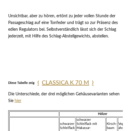
Unsichtbar, aber zu hören, ertönt zu jeder vollen Stunde der
Passageschlag auf eine Tonfeder und trägt so zur Präsenz des
edlen Regulators bei. Selbstverständlich lässt sich der Schlag
jederzeit, mit Hilfe des Schlag-Abstellgewichts, abstellen.
Opus Secunda M 130
CLASSICA K 70 M
Diese Tabelle zeigt die verfügbaren Gestaltungsoptionen
Die Unterschiede, der drei möglichen Gehäusevarianten sehen
Sie
hier
Hölzer
schwarzer
schwarzer
Schleiflack mit
Kirsch-
Vogelau
Schleiflack
Makassar-
baum
ahorn