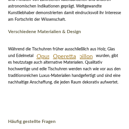
astronomischen Indikationen geprägt. Weltgewandte
Kunstliebhaber demonstrierten damit eindrucksvoll ihr Interesse
am Fortschritt der Wissenschaft.
Verschiedene Materialien & Design
Während die Tischuhren früher ausschließlich aus Holz, Glas
Opus Moon Tourbillon
Metrica II
Operetta
Lunaris II
Lunaris II
Vitrea
und Edelmetallen wie Gold oder Silber hergestellt wurden, gibt
es heutzutage auch alternative Materialien. Qualitativ
hochwertige und edle Tischuhren werden nach wie vor aus den
traditionsreichen Luxus-Materialien handgefertigt und sind eine
nachhaltige Anschaffung, die jeden Raum dekorativ aufwertet.
Häufig gestellte Fragen