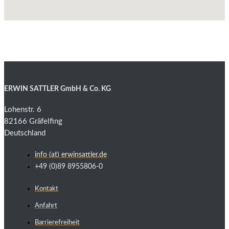
9
9
2
12
ERWIN SATTLER GmbH & Co. KG
5
Lohenstr. 6
82166 Gräfelfing
4
Deutschland
info (at) erwinsattler.de
+49 (0)89 8955806-0
3
Kontakt
Anfahrt
Barrierefreiheit