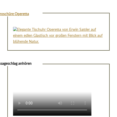
roschüre Operetta
sageschlag anhören