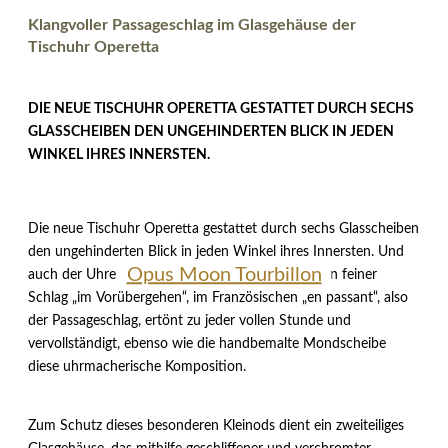
Klangvoller Passageschlag im Glasgehäuse der
Tischuhr Operetta
DIE NEUE TISCHUHR OPERETTA GESTATTET DURCH SECHS
GLASSCHEIBEN DEN UNGEHINDERTEN BLICK IN JEDEN
WINKEL IHRES INNERSTEN.
Die neue Tischuhr Operetta gestattet durch sechs Glasscheiben
den ungehinderten Blick in jeden Winkel ihres Innersten. Und
Opus Moon Tourbillon
auch der Uhrenklang ist von höchster Qualität. Ein feiner
Schlag „im Vorübergehen“, im Französischen „en passant“, also
der Passageschlag, ertönt zu jeder vollen Stunde und
vervollständigt, ebenso wie die handbemalte Mondscheibe
diese uhrmacherische Komposition.
Zum Schutz dieses besonderen Kleinods dient ein zweiteiliges