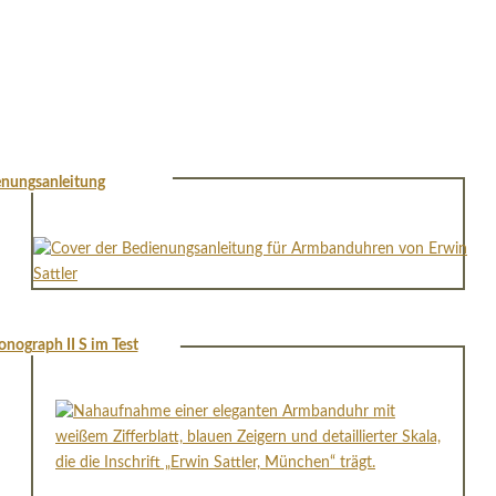
nungsanleitung
onograph II S im Test