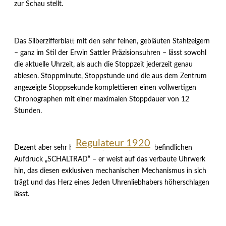
zur Schau stellt.
Das Silberzifferblatt mit den sehr feinen, gebläuten Stahlzeigern
– ganz im Stil der Erwin Sattler Präzisionsuhren – lässt sowohl
die aktuelle Uhrzeit, als auch die Stoppzeit jederzeit genau
ablesen. Stoppminute, Stoppstunde und die aus dem Zentrum
angezeigte Stoppsekunde komplettieren einen vollwertigen
Chronographen mit einer maximalen Stoppdauer von 12
Stunden.
Regulateur 1920
Chronograph 66
Classica Lunaris
Dezent aber sehr bedeutend, der bei „6-Uhr“ befindlichen
Aufdruck „SCHALTRAD“ – er weist auf das verbaute Uhrwerk
hin, das diesen exklusiven mechanischen Mechanismus in sich
trägt und das Herz eines Jeden Uhrenliebhabers höherschlagen
lässt.