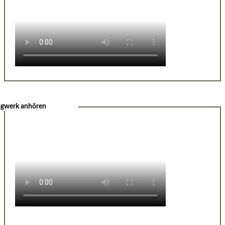
agwerk anhören