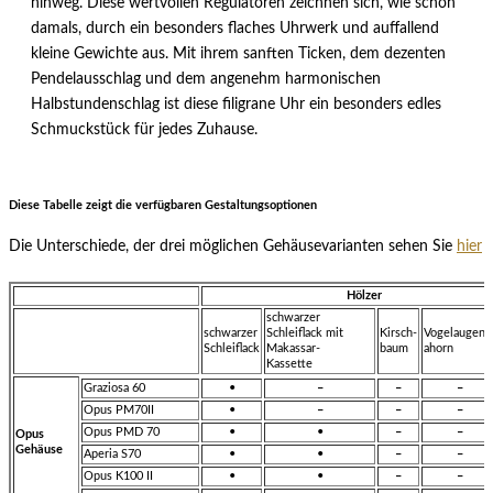
hinweg. Diese wertvollen Regulatoren zeichnen sich, wie schon
damals, durch ein besonders flaches Uhrwerk und auffallend
kleine Gewichte aus. Mit ihrem sanften Ticken, dem dezenten
Pendelausschlag und dem angenehm harmonischen
Halbstundenschlag ist diese filigrane Uhr ein besonders edles
Schmuckstück für jedes Zuhause.
Diese Tabelle zeigt die verfügbaren Gestaltungsoptionen
Die Unterschiede, der drei möglichen Gehäusevarianten sehen Sie
hier
Hölzer
schwarzer
schwarzer
Schleiflack mit
Kirsch-
Vogelaugen-
Schleiflack
Makassar-
baum
ahorn
Kassette
Graziosa 60
•
–
–
–
Opus PM70II
•
–
–
–
Opus PMD 70
•
•
–
–
Opus
Gehäuse
Aperia S70
•
•
–
–
Opus K100 II
•
•
–
–