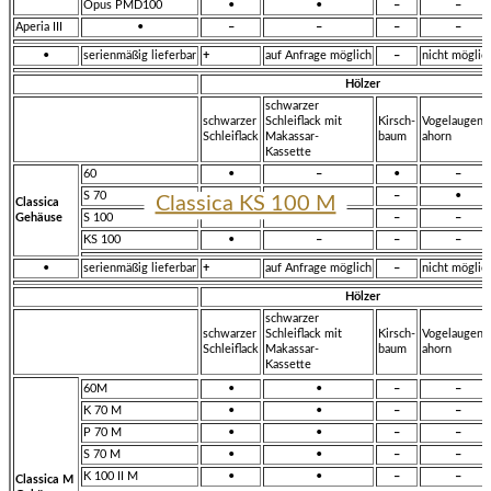
Opus PMD100
•
•
–
–
Aperia III
•
–
–
–
–
•
serienmäßig lieferbar
+
auf Anfrage möglich
–
nicht möglic
Hölzer
schwarzer
schwarzer
Schleiflack mit
Kirsch-
Vogelaugen-
Schleiflack
Makassar-
baum
ahorn
Kassette
60
•
–
•
–
S 70
•
–
–
•
Classica KS 100 M
Classica S 130 M
Classica
Gehäuse
S 100
•
–
–
–
KS 100
•
–
–
–
•
serienmäßig lieferbar
+
auf Anfrage möglich
–
nicht möglic
Hölzer
schwarzer
schwarzer
Schleiflack mit
Kirsch-
Vogelaugen-
Schleiflack
Makassar-
baum
ahorn
Kassette
60M
•
•
–
–
K 70 M
•
•
–
–
P 70 M
•
•
–
–
S 70 M
•
•
–
–
K 100 II M
•
•
–
–
Classica M