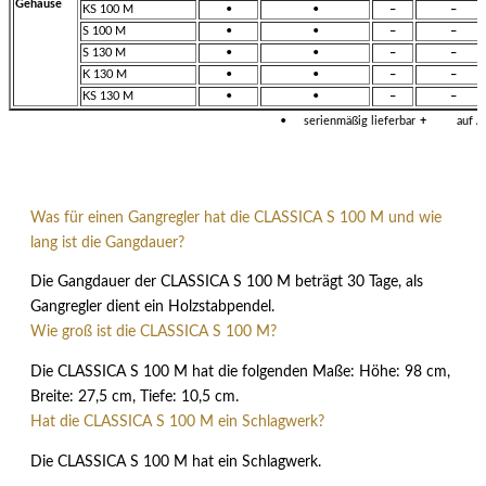
Gehäuse
KS 100 M
•
•
–
–
S 100 M
•
•
–
–
S 130 M
•
•
–
–
K 130 M
•
•
–
–
KS 130 M
•
•
–
–
•
serienmäßig lieferbar
+
auf A
Was für einen Gangregler hat die CLASSICA S 100 M und wie
lang ist die Gangdauer?
Die Gangdauer der CLASSICA S 100 M beträgt 30 Tage, als
Gangregler dient ein Holzstabpendel.
Wie groß ist die CLASSICA S 100 M?
Die CLASSICA S 100 M hat die folgenden Maße: Höhe: 98 cm,
Breite: 27,5 cm, Tiefe: 10,5 cm.
Hat die CLASSICA S 100 M ein Schlagwerk?
Die CLASSICA S 100 M hat ein Schlagwerk.