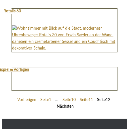
Rotalis 60
ispiel & Vorlagen
Vorherigen
Seite
1
…
Seite
10
Seite
11
Seite
12
Nächsten