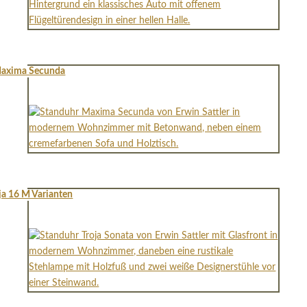
axima Secunda
ja 16 M Varianten