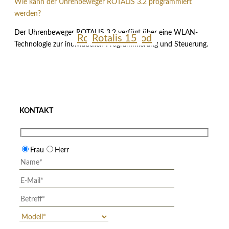
Wie kann der Uhrenbeweger ROTALIS 3.2 programmiert
werden?
Der Uhrenbeweger ROTALIS 3.2 verfügt über eine WLAN-
Rotalis 10 Wood
Rotalis 6 Wood
Rotalis 15
Technologie zur individuellen Programmierung und Steuerung.
KONTAKT
Frau
Herr